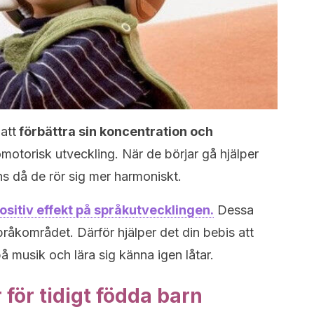
att
förbättra sin koncentration och
motorisk utveckling. När de börjar gå hjälper
ns då de rör sig mer harmoniskt.
ositiv effekt på språkutvecklingen.
Dessa
råkområdet. Därför hjälper det din bebis att
å musik och lära sig känna igen låtar.
r för tidigt födda barn