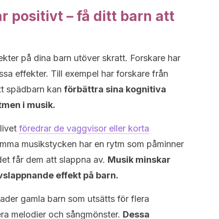
 positivt – få ditt barn att
kter på dina barn utöver skratt. Forskare har
sa effekter. Till exempel har forskare från
tt spädbarn kan
förbättra sina kognitiva
tmen i musik.
livet
föredrar de vaggvisor eller korta
amma musikstycken har en rytm som påminner
et får dem att slappna av.
Musik minskar
vslappnande effekt på barn.
nader gamla barn som utsätts för flera
lera melodier och sångmönster.
Dessa