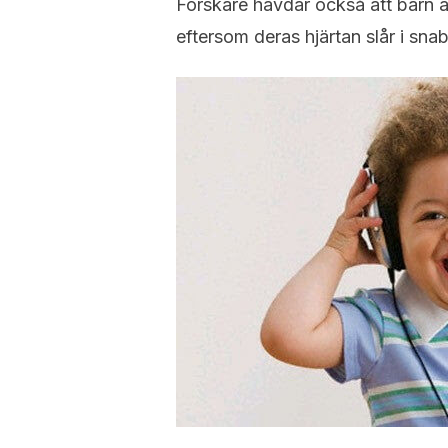
Forskare hävdar också att barn ä
eftersom deras hjärtan slår i sna