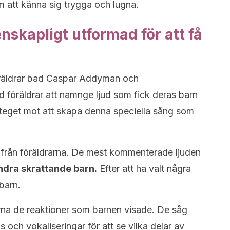
 att känna sig trygga och lugna.
skapligt utformad för att få
a
öräldrar bad Caspar Addyman och
föräldrar att namnge ljud som fick deras barn
 steget mot att skapa denna speciella sång som
 från föräldrarna. De mest kommenterade ljuden
ndra skrattande barn.
Efter att ha valt några
barn.
rna de reaktioner som barnen visade. De såg
ls och vokaliseringar för att se vilka delar av