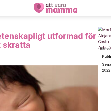
tenskapligt utformad för
t skratta
Skrive
Publ
Sena
2022 