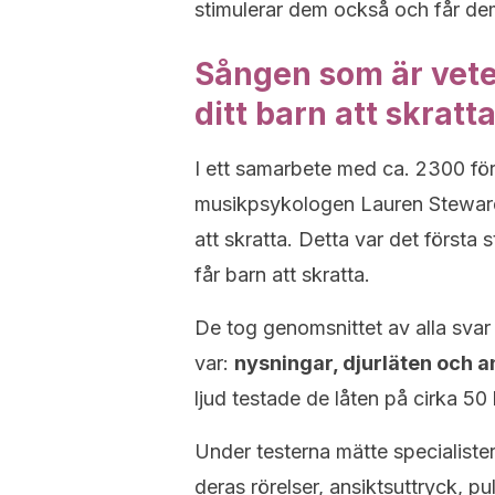
stimulerar dem också och får dem
Sången som är veten
ditt barn att skratt
I ett samarbete med ca. 2300 f
musikpsykologen Lauren Steward 
att skratta. Detta var det första
får barn att skratta.
De tog genomsnittet av alla svar
var:
nysningar, djurläten och a
ljud testade de låten på cirka 50 
Under testerna mätte specialiste
deras rörelser, ansiktsuttryck, pu