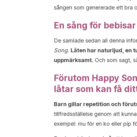
sången som genererade ett bra o
En sång för bebisar
De samlade sedan all denna infor
Song
.
Låten har naturljud, en t
uppmärksamt.
Och som sagt, så
Förutom Happy Son
låtar som kan få dit
Barn gillar repetition och för
tillfredsställelse genom att kunn
exempel: mu för en ko eller pip f