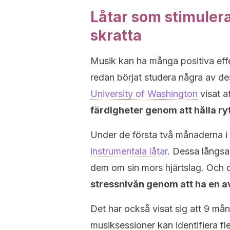
Låtar som stimulerar
skratta
Musik kan ha många positiva effe
redan börjat studera några av des
University of Washington
visat a
färdigheter genom att hålla ry
Under de första två månaderna i 
instrumentala låtar
. Dessa långs
dem om sin mors hjärtslag. Och d
stressnivån genom att ha en a
Det har också visat sig att 9 må
musiksessioner kan identifiera f