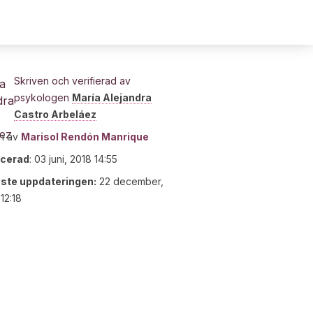
Skriven och verifierad av
psykologen
María Alejandra
Castro Arbeláez
n av
Marisol Rendón Manrique
icerad
:
03 juni, 2018 14:55
ste uppdateringen:
22 december,
12:18