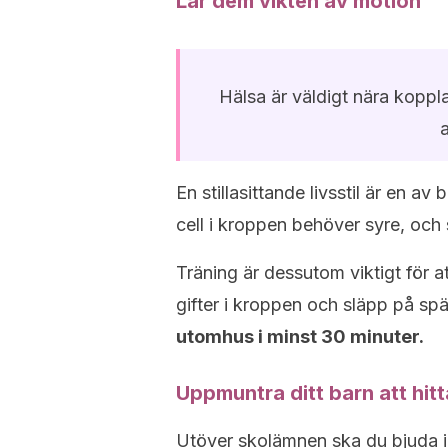
Lär dem vikten av motion
Hälsa är väldigt nära kopplat
a
En stillasittande livsstil är en av
cell i kroppen behöver syre, och s
Träning är dessutom viktigt för 
gifter i kroppen och släpp på s
utomhus i minst 30 minuter.
Uppmuntra ditt barn att hit
Utöver skolämnen ska du bjuda in d