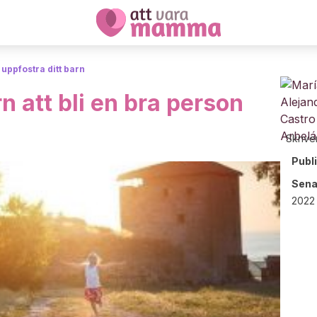
t uppfostra ditt barn
rn att bli en bra person
Skrive
Publ
Sena
2022 