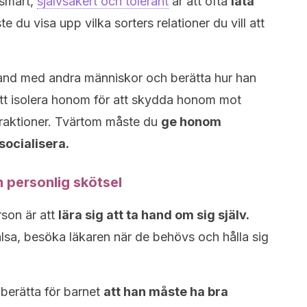
i smart,
självsäkert och tolerant
är att ofta
låta
du visa upp vilka sorters relationer du vill att
and med andra människor och berätta hur han
 att isolera honom för att skydda honom mot
raktioner. Tvärtom måste du
ge honom
socialisera.
 personlig skötsel
rson är att
lära sig att ta hand om sig själv.
älsa, besöka läkaren när de behövs och hålla sig
berätta för barnet
att han måste ha bra