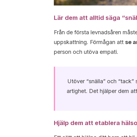
Lär dem att alltid säga “snä
Från de första levnadsåren måste
uppskattning. Förmågan att
se a
person och utöva empati.
Utöver “snälla” och “tack” s
artighet. Det hjälper dem at
Hjälp dem att etablera häls