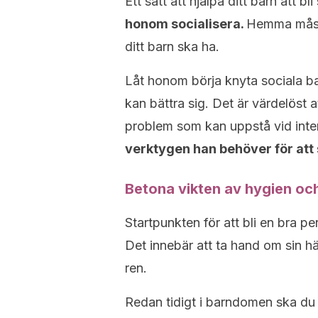
Ett sätt att hjälpa ditt barn att bl
honom socialisera.
Hemma måste 
ditt barn ska ha.
Låt honom börja knyta sociala b
kan bättra sig. Det är värdelöst
problem som kan uppstå vid inte
verktygen han behöver för att 
Betona vikten av hygien och
Startpunkten för att bli en bra pe
Det innebär att ta hand om sin h
ren.
Redan tidigt i barndomen ska du 