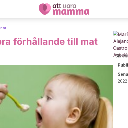
anor
ra förhållande till mat
Skrive
Publ
Sena
2022 