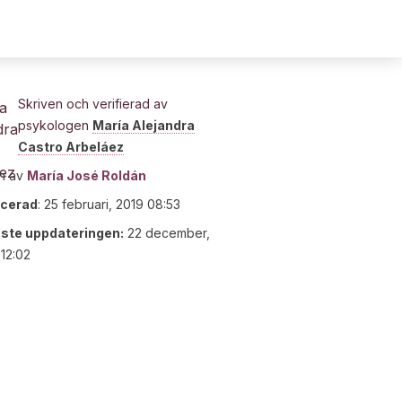
Skriven och verifierad av
psykologen
María Alejandra
Castro Arbeláez
n av
María José Roldán
icerad
:
25 februari, 2019 08:53
ste uppdateringen:
22 december,
12:02