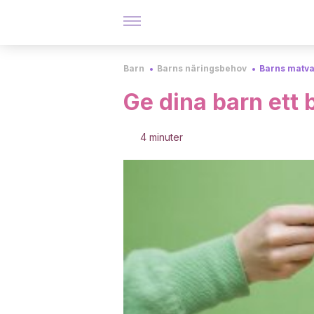
Barn
Barns näringsbehov
Barns matv
Ge dina barn ett b
4 minuter