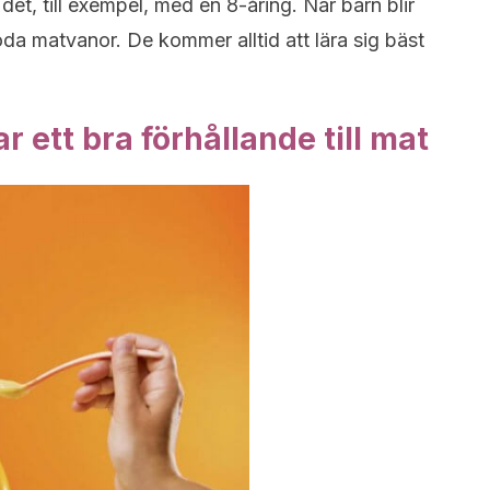
 det, till exempel, med en 8-åring. När barn blir
goda matvanor. De kommer alltid att lära sig bäst
ett bra förhållande till mat