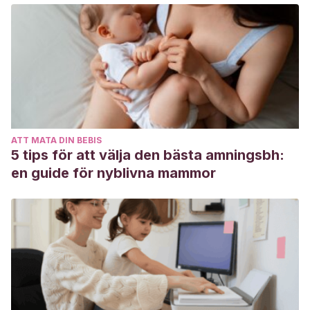
VII Reunión Anual de SACCoM (Sociedad Argentina para
las Ciencias Cognitivas de la Música)
. Saccom.
https://www.aacademica.org/silvia.espanol/18
de Castro, M. I. R.
(2003). Cantar aos bebés: das práticas
de cantar durante a prestação de cuidados e dos efeitos
de uma canção de embalar no sono dos bebés.
https://repositorio-
ATT MATA DIN BEBIS
aberto.up.pt/bitstream/10216/23386/2/29977.pdf
5 tips för att välja den bästa amningsbh:
Shifres, F.
(2011). La expresión en el canto dirigido al
en guide för nyblivna mammor
bebé.
Psicología del Desarrollo
,
1
.
http://sedici.unlp.edu.ar/handle/10915/53363