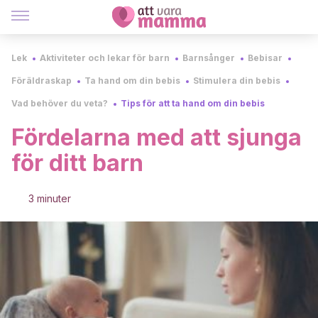
Lek
Aktiviteter och lekar för barn
Barnsånger
Bebisar
Föräldraskap
Ta hand om din bebis
Stimulera din bebis
Vad behöver du veta?
Tips för att ta hand om din bebis
Fördelarna med att sjunga
för ditt barn
3 minuter