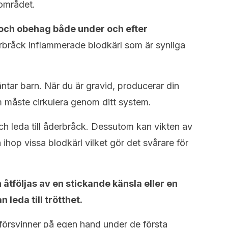
området.
och obehag både under och efter
rbråck inflammerade blodkärl som är synliga
ntar barn. När du är gravid, producerar din
 måste cirkulera genom ditt system.
h leda till åderbråck. Dessutom kan vikten av
hop vissa blodkärl vilket gör det svårare för
tföljas av en stickande känsla eller en
 leda till trötthet.
försvinner på egen hand under de första