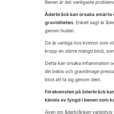
Benen är det vanligaste problem
Åderbråck kan orsaka smärta 
graviditeten.
Enkelt sagt är åde
genom huden.
De är vanliga hos kvinnor som vä
kropp en större mängd blod, som
Detta kan orsaka inflammation oc
din bebis och gravidmage pressa i
blod att ta sig genom dem.
Förekomsten på åderbråck kan å
känsla av tyngd i benen som kan
Även om åderbråcken vanligtvis 