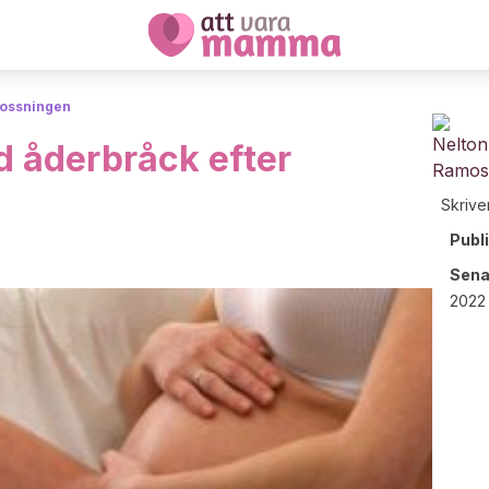
lossningen
d åderbråck efter
Skrive
Publ
Sena
2022 