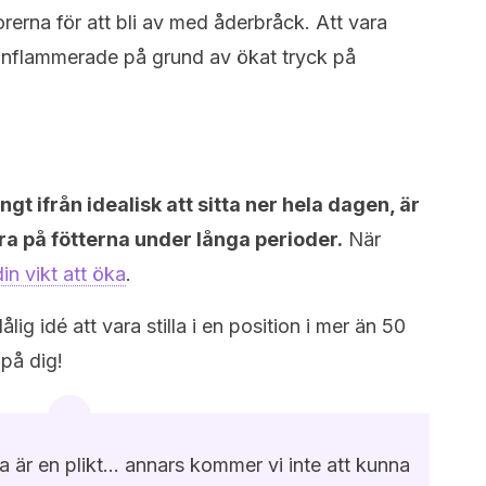
orerna för att bli av med åderbråck. Att vara
r inflammerade på grund av ökat tryck på
ngt ifrån idealisk att sitta ner hela dagen, är
vara på fötterna under långa perioder.
När
n vikt att öka
.
lig idé att vara stilla i en position i mer än 50
 på dig!
sa är en plikt… annars kommer vi inte att kunna