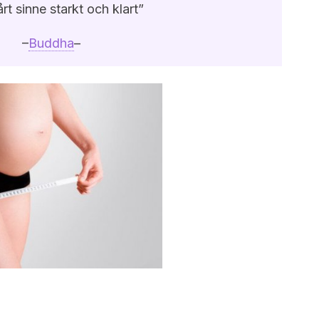
årt sinne starkt och klart”
–
Buddha
–