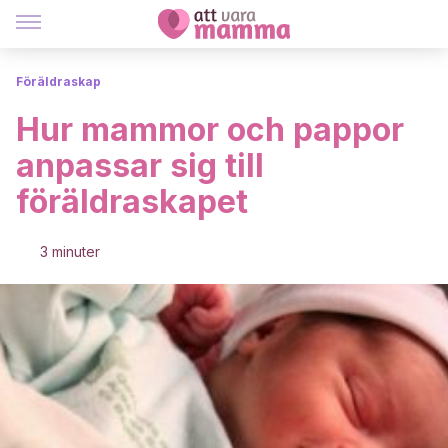
Föräldraskap
Hur mammor och pappor
anpassar sig till
föräldraskapet
3 minuter