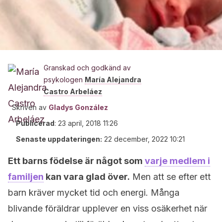
Granskad och godkänd av
psykologen
María Alejandra
Castro Arbeláez
Skriven av
Gladys González
Publicerad
:
23 april, 2018 11:26
Senaste uppdateringen:
22 december, 2022 10:21
Ett barns födelse är något som
varje medlem i
familjen
kan vara glad över.
Men att se efter ett
barn kräver mycket tid och energi. Många
blivande föräldrar upplever en viss osäkerhet när