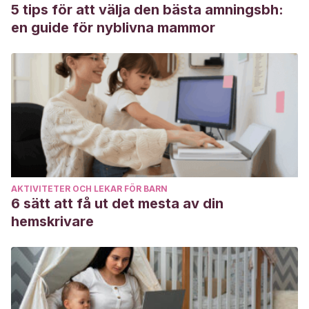
https://dialnet.unirioja.es/servlet/articulo?codigo=6344187
5 tips för att välja den bästa amningsbh:
Coso, E. V., & Miret, P.
(2017). Características de las
en guide för nyblivna mammor
madres primerizas y de los padres primerizos en la España
del siglo XXI.
Reis: Revista española de investigaciones
sociológicas
, (160), 115-138.
https://dialnet.unirioja.es/servlet/articulo?codigo=6129308
Cogorno, M. B.
(2017). Padres primerizos. In
IX Congreso
Internacional de Investigación y Práctica Profesional en
Psicología XXIV Jornadas de Investigación XIII Encuentro
de Investigadores en Psicología del MERCOSUR
. Facultad
AKTIVITETER OCH LEKAR FÖR BARN
de Psicología-Universidad de Buenos Aires.
6 sätt att få ut det mesta av din
https://www.aacademica.org/000-067/133
hemskrivare