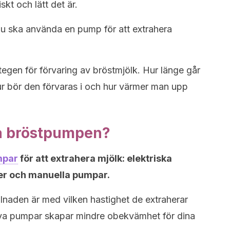
kt och lätt det är.
du ska använda en pump för att extrahera
tegen för förvaring av bröstmjölk. Hur länge går
ur bör den förvaras i och hur värmer man upp
a bröstpumpen?
mpar
för att extrahera mjölk: elektriska
er och manuella pumpar.
Skillnaden är med vilken hastighet de extraherar
iva pumpar skapar mindre obekvämhet för dina