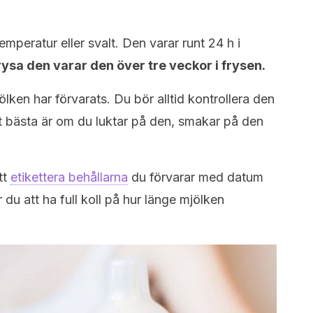
mperatur eller svalt. Den varar runt 24 h i
rysa den varar den över tre veckor i frysen.
ölken har förvarats. Du bör alltid kontrollera den
Det bästa är om du luktar på den, smakar på den
tt
etikettera behållarna
du förvarar med datum
u att ha full koll på hur länge mjölken