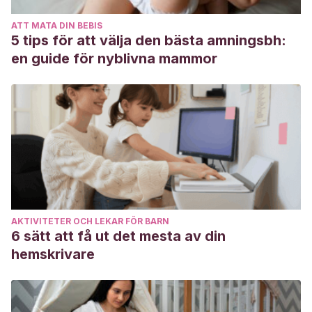
El Independiente
. Recuperado de:
ATT MATA DIN BEBIS
https://www.elindependiente.com/vida-
5 tips för att välja den bästa amningsbh:
sana/2017/07/22/jugar-a-videojuegos-mejora-el-cerebro/
.
en guide för nyblivna mammor
AKTIVITETER OCH LEKAR FÖR BARN
6 sätt att få ut det mesta av din
hemskrivare