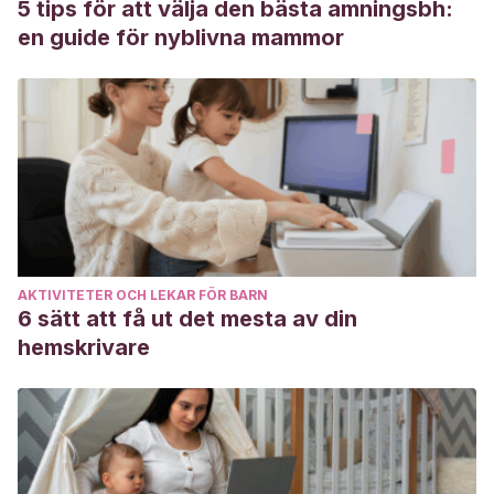
5 tips för att välja den bästa amningsbh:
script=sci_arttext&pid=
en guide för nyblivna mammor
Jiménez, Á. P., & Delgado, A. O.
(2002). Comunicación y
conflicto familiar durante la adolescencia.
Anales de
Psicología/Annals of Psychology
,
18
(2), 215-231.
https://revistas.um.es/analesps/article/view/28421
AKTIVITETER OCH LEKAR FÖR BARN
6 sätt att få ut det mesta av din
hemskrivare