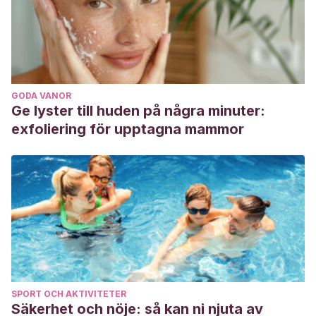
GODA VANOR
Ge lyster till huden på några minuter:
exfoliering för upptagna mammor
SPORT OCH AKTIVITETER
Säkerhet och nöje: så kan ni njuta av