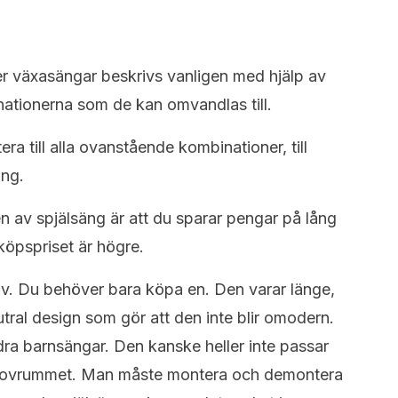
er växasängar beskrivs vanligen med hjälp av
nationerna som de kan omvandlas till.
 till alla ovanstående kombinationer, till
äng.
 av spjälsäng är att du sparar pengar på lång
köpspriset är högre.
v. Du behöver bara köpa en. Den varar länge,
utral design som gör att den inte blir omodern.
dra barnsängar. Den kanske heller inte passar
 sovrummet. Man måste montera och demontera