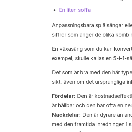
En liten soffa
Anpassningsbara spjälsängar ell
siffror som anger de olika kombi
En växasäng som du kan konvertera
exempel, skulle kallas en 5-i-1-s
Det som är bra med den här typen
sikt, även om det ursprungliga in
Fördelar:
Den är kostnadseffekti
är hållbar och den har ofta en ne
Nackdelar
: Den är dyrare än an
med den framtida inredningen i