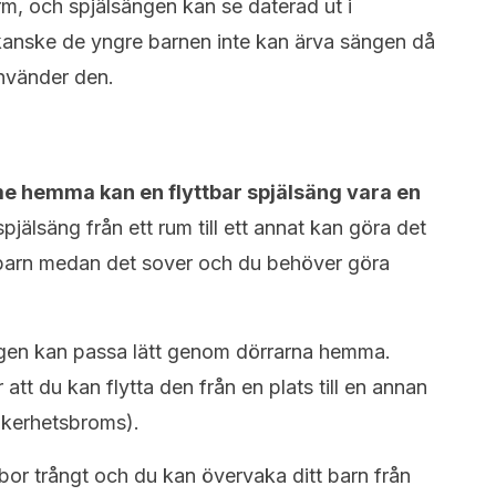
m, och spjälsängen kan se daterad ut i
 kanske de yngre barnen inte kan ärva sängen då
använder den.
e hemma kan en flyttbar spjälsäng vara en
pjälsäng från ett rum till ett annat kan göra det
t barn medan det sover och du behöver göra
ängen kan passa lätt genom dörrarna hemma.
att du kan flytta den från en plats till en annan
säkerhetsbroms).
bor trångt och du kan övervaka ditt barn från