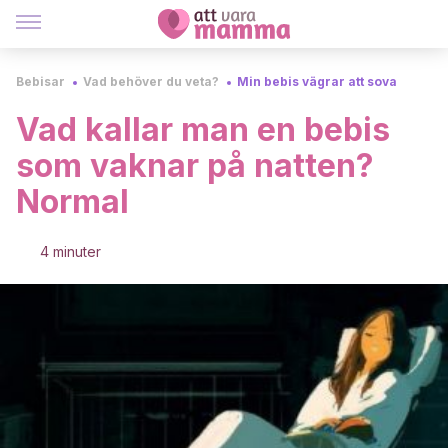
Bebisar
Vad behöver du veta?
Min bebis vägrar att sova
Vad kallar man en bebis
som vaknar på natten?
Normal
4 minuter