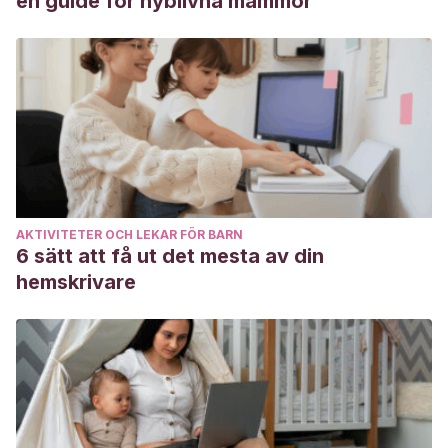
en guide för nyblivna mammor
https://books.google.es/books?
hl=es&lr=&id=GqjHAgAAQBAJ&oi=fnd&pg=PA163&dq=dormir
González, C.
(2012).
Bésame mucho: cómo criar a tus hijos
con amor
. Temas de hoy.
AKTIVITETER OCH LEKAR FÖR BARN
6 sätt att få ut det mesta av din
hemskrivare