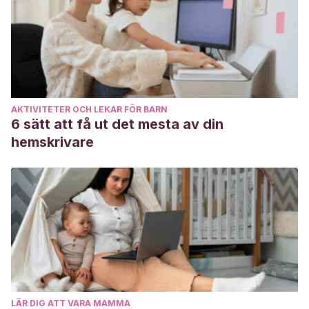
American Academy of Pediatrics. (2021, 8 de septiembre).
Healthy fish choices for
kids
.
https://www.healthychildren.org/English/safety-
prevention/all-around/Pages/Protecting-Your-Children-
From-Contaminated-Fish.aspx
AKTIVITETER OCH LEKAR FÖR BARN
American Academy of Pediatrics. (2022. 16 de agosto).
La
6 sätt att få ut det mesta av din
transición del bebé a los alimentos sólidos
.
hemskrivare
https://www.healthychildren.org/Spanish/ages-
stages/baby/feeding-nutrition/Paginas/starting-solid-
foods.aspx
Asociación Española de Pediatría. (2020, 20 de enero).
Nuevas recomendaciones de consumo de pescado de la
Agencia Española de Seguridad Alimentaria y Nutrición
.
https://www.aeped.es/comite-nutricion-y-lactancia-
materna/nutricion-infantil/noticias/nuevas-
LÄR DIG ATT VARA MAMMA
recomendaciones-consumo-pescado