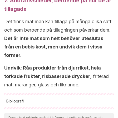
7. Andra livsmedel, beroende på hur de är
tillagade
Det finns mat man kan tillaga på många olika sätt
och som beroende på tillagningen påverkar dem.
Det är inte mat som helt behöver uteslutas
från en bebis kost, men undvik dem i vissa
former.
Undvik: Råa produkter från djurriket, hela
torkade frukter, risbaserade drycker,
friterad
mat, maränger, glass och liknande.
Bibliografi
Samtliga citerade källor har granskats noggrant av vårt team
för att säkerställa deras kvalitet, tillförlitlighet, aktualitet och
Denna text erbjuds endast i informativt syfte och ersätter inte