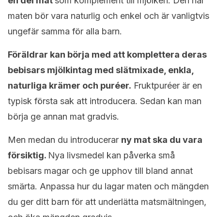
en del mat
som komplement till mjölken. Den här
maten bör vara naturlig och enkel och är vanligtvis
ungefär samma för alla barn.
Föräldrar kan börja med att komplettera deras
bebisars mjölkintag med slätmixade, enkla,
naturliga krämer och puréer.
Fruktpuréer är en
typisk första sak att introducera. Sedan kan man
börja ge annan mat gradvis.
Men medan du introducerar
ny mat ska du vara
försiktig.
Nya livsmedel kan påverka små
bebisars magar och ge upphov till bland annat
smärta. Anpassa hur du lagar maten och mängden
du ger ditt barn för att underlätta matsmältningen,