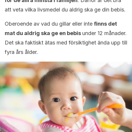
för de allra minsta i familjen
. Därför är det bra
att veta vilka livsmedel du aldrig ska ge din bebis.
Oberoende av vad du gillar eller inte
finns det
mat du aldrig ska ge en bebis
under 12 månader.
Det ska faktiskt ätas med försiktighet ända upp till
fyra års ålder.