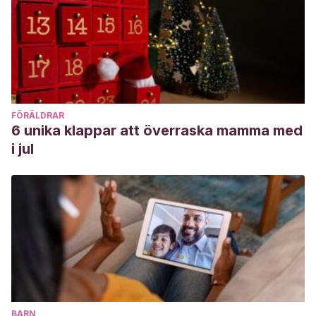
FÖRÄLDRAR
6 unika klappar att överraska mamma med
i jul
BARN