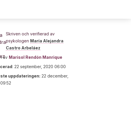
Skriven och verifierad av
psykologen
María Alejandra
Castro Arbeláez
n av
Marisol Rendón Manrique
icerad
:
22 september, 2020 06:00
ste uppdateringen:
22 december,
 09:52