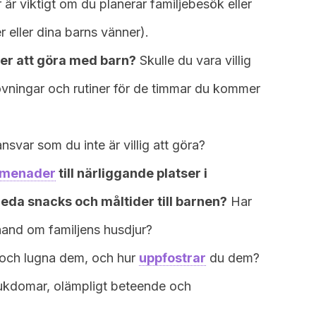
 är viktigt om du planerar familjebesök eller
r eller dina barns vänner).
eter att göra med barn?
Skulle du vara villig
övningar och rutiner för de timmar du kommer
nsvar som du inte är villig att göra?
omenader
till närliggande platser i
eda snacks och måltider till barnen?
Har
hand om familjens husdjur?
n och lugna dem, och hur
uppfostrar
du dem?
sjukdomar, olämpligt beteende och