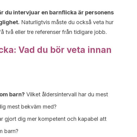
är du intervjuar en barnflicka är personens
glighet.
Naturligtvis måste du också veta hur
 två eller tre referenser från tidigare jobb.
icka: Vad du bör veta innan
 om barn?
Vilket åldersintervall har du mest
u dig mest bekväm med?
r gjort dig mer kompetent och kapabel att
om barn?