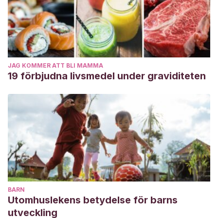
JAG KOMMER ATT BLI MAMMA
19 förbjudna livsmedel under graviditeten
BARN
Utomhuslekens betydelse för barns
utveckling