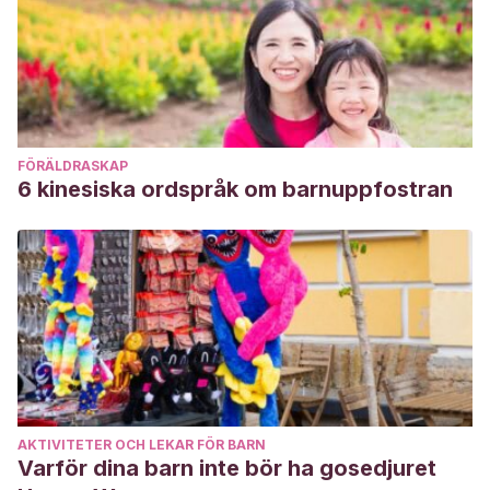
FÖRÄLDRASKAP
6 kinesiska ordspråk om barnuppfostran
AKTIVITETER OCH LEKAR FÖR BARN
Varför dina barn inte bör ha gosedjuret