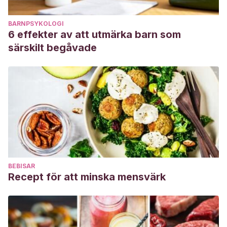
BARNPSYKOLOGI
6 effekter av att utmärka barn som
särskilt begåvade
BEBISAR
Recept för att minska mensvärk